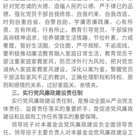
好对党忠诚的大德、造福人民的公德、严于律已的品
德。强化党员干部自我修炼、自我约束、自我改造，
时刻自重自省、自警自励，学廉思廉践廉，心有所
畏、言有所戒、行有所止。教育引导党员、干部保持
高尚精神追求，培养健康生活情趣，节俭朴素，力戒
奢靡，管好生活圈、交往圈，严守规矩、不逾底线。
要积极推动廉洁教育融入家庭日常生活，教育党员干
部注重家庭家教家风，防范涉外行为风险，把对党忠
诚纳入家庭家教家风建设。深化以案为鉴，警醒党员
干部汲取家风不正的教训，正确处理职权和特权、原
则和感情的关系，过好家庭关、亲情关。
三、实行党风廉政建设责任制
实行党风廉政建设责任制，是推动全面从严治党主
体责任、监督责任落实的重要抓手，是促进党风廉政
建设和反腐败工作任务落实的重要保障。
领导班子对本基金会党风廉政建设负全面领导责
任。领导班子主要负责人对本基金会党风廉政建设工