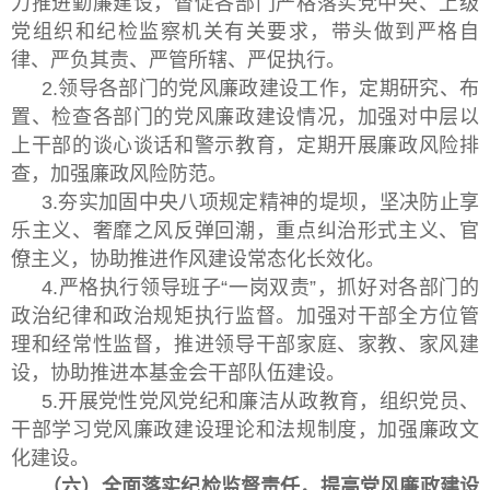
力推进勤廉建设，督促各部门严格落实党中央、上级
党组织和纪检监察机关有关要求，带头做到严格自
律、严负其责、严管所辖、严促执行。
2.领导各部门的党风廉政建设工作，定期研究、布
置、检查各部门的党风廉政建设情况，加强对中层以
上干部的谈心谈话和警示教育，定期开展廉政风险排
查，加强廉政风险防范。
3.夯实加固中央八项规定精神的堤坝，坚决防止享
乐主义、奢靡之风反弹回潮，重点纠治形式主义、官
僚主义，协助推进作风建设常态化长效化。
4.严格执行领导班子“一岗双责”，抓好对各部门的
政治纪律和政治规矩执行监督。加强对干部全方位管
理和经常性监督，推进领导干部家庭、家教、家风建
设，协助推进本基金会干部队伍建设。
5.开展党性党风党纪和廉洁从政教育，组织党员、
干部学习党风廉政建设理论和法规制度，加强廉政文
化建设。
（六）全面落实纪检监督责任，提高党风廉政建设