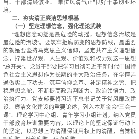
当、干部清廉敬业、 单位风清气正”良好干事创业环
境。
二、夯实清正廉洁思想根基
（一）坚定理想信念，强化理论武装
“理想信念动摇是最危险的动摇，理想信念滑坡是
最危险的滑坡”。要筑牢拒腐防变的思想防线，最重要
的就是要坚持马克思主义信仰，坚定共产主义理想信
念，拧紧世界观、人生观、价值观和权力观这一思想
“总开关”。党员干部要把学习贯彻习近平新时代中国特
色社会主义思想作为长期的重大政治任务，在学懂弄
通做实上下功夫，筑牢信仰之基、补足精神之钙、把
稳思想之舵，不断提高政治判断力、政治领悟力、政
治执行力。党支部要将习近平总书记关于党风廉政建
设、廉洁文化建设的重要论述，列入本基金会“三会一
课”、理论学习中心组、青年学习小组计划，纳入党员
干部教育培训重要内容，以理论上的坚定保证行动上
的坚定，以思想上的清醒保证用权上的清醒，自觉抵