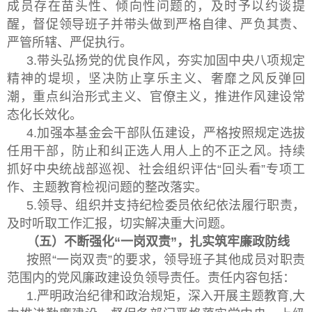
成员存在苗头性、倾向性问题的，及时予以约谈提
醒，督促领导班子并带头做到严格自律、严负其责、
严管所辖、严促执行。
3.带头弘扬党的优良作风，夯实加固中央八项规定
精神的堤坝，坚决防止享乐主义、奢靡之风反弹回
潮，重点纠治形式主义、官僚主义，推进作风建设常
态化长效化。
4.加强本基金会干部队伍建设，严格按照规定选拔
任用干部，防止和纠正选人用人上的不正之风。持续
抓好中央统战部巡视、社会组织评估“回头看”专项工
作、主题教育检视问题的整改落实。
5.领导、组织并支持纪检委员依纪依法履行职责，
及时听取工作汇报，切实解决重大问题。
（五）不断强化“一岗双责”，扎实筑牢廉政防线
按照“一岗双责”的要求，领导班子其他成员对职责
范围内的党风廉政建设负领导责任。责任内容包括：
1.严明政治纪律和政治规矩，深入开展主题教育,大