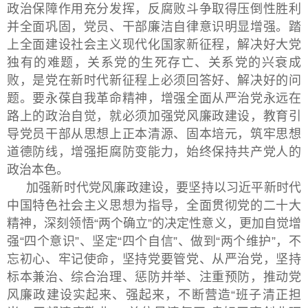
政治保障作用充分发挥，反腐败斗争取得压倒性胜利
并全面巩固，党员、干部廉洁自律意识明显增强。踏
上全面建设社会主义现代化国家新征程，解决好大党
独有的难题，关系党的生死存亡、关系党的兴衰成
败，是党在新时代新征程上必须回答好、解决好的问
题。要永葆自我革命精神，增强全面从严治党永远在
路上的政治自觉，就必须加强党风廉政建设，教育引
导党员干部从思想上正本清源、固本培元，筑牢思想
道德防线，增强拒腐防变能力，始终保持共产党人的
政治本色。
加强新时代党风廉政建设，要坚持以习近平新时代
中国特色社会主义思想为指导，全面贯彻党的二十大
精神，深刻领悟“两个确立”的决定性意义，更加自觉增
强“四个意识”、坚定“四个自信”、做到“两个维护”，不
忘初心、牢记使命，坚持党要管党、从严治党，坚持
标本兼治、综合治理、惩防并举、注重预防，推动党
风廉政建设实起来、强起来，不断营造“班子清正担