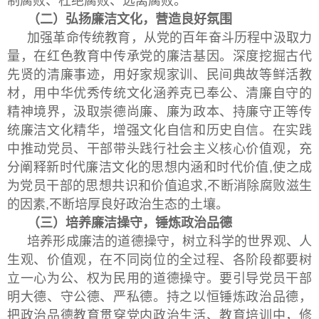
制腐败、杜绝腐败、远离腐败。
（二）弘扬廉洁文化，营造良好氛围
加强革命传统教育，从党的百年奋斗历程中汲取力
量，在红色教育中传承党的廉洁基因。深度挖掘古代
先贤的清廉事迹，用好家规家训、民间典故等鲜活教
材，用中华优秀传统文化涵养克已奉公、清廉自守的
精神境界，汲取崇德尚廉、廉为政本、持廉守正等传
统廉洁文化精华，增强文化自信和历史自信。在实践
中推动党员、干部带头践行社会主义核心价值观，充
分阐释新时代廉洁文化的思想内涵和时代价值,使之成
为党员干部的思想共识和价值追求,不断消除腐败滋生
的因素,不断培厚良好政治生态的土壤。
（三）培养廉洁操守，锤炼政治品德
培养形成廉洁的道德操守，树立科学的世界观、人
生观、价值观，在不同岗位的全过程、各阶段都要树
立一心为公、权为民用的道德操守。要引导党员干部
明大德、守公德、严私德。持之以恒锤炼政治品德，
把政治品德教育贯穿党内政治生活、教育培训中，修