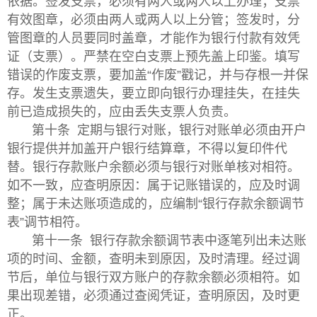
依据。签发支票，必须有两人或两人以上办理；支票
有效图章，必须由两人或两人以上分管；签发时，分
管图章的人员要同时盖章，才能作为银行付款有效凭
证（支票）。严禁在空白支票上预先盖上印鉴。填写
错误的作废支票，要加盖“作废”戳记，并与存根一并保
存。发生支票遗失，要立即向银行办理挂失，在挂失
前已造成损失的，应由丢失支票人负责。
第十条 定期与银行对账，银行对账单必须由开户
银行提供并加盖开户银行结算章，不得以复印件代
替。银行存款账户余额必须与银行对账单核对相符。
如不一致，应查明原因：属于记账错误的，应及时调
整；属于未达账项造成的，应编制“银行存款余额调节
表”调节相符。
第十一条 银行存款余额调节表中逐笔列出未达账
项的时间、金额，查明未到原因，及时清理。经过调
节后，单位与银行双方账户的存款余额必须相符。如
果出现差错，必须通过查阅凭证，查明原因，及时更
正。