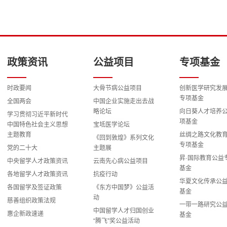
政策资讯
公益项目
专项基金
时政要闻
大骨节病公益项目
创新医学研究发
专项基金
全国两会
中国企业实施走出去战
略论坛
向日葵人才培养
学习贯彻习近平新时代
项基金
中国特色社会主义思想
宝坻医学论坛
主题教育
丝绸之路文化教
《回到敦煌》系列文化
专项基金
党的二十大
主题展
昇·国际教育公益
中央留学人才政策资讯
云南先心病公益项目
基金
各地留学人才政策资讯
抗疫行动
华夏文化传承公
各国留学及签证政策
《东方中国梦》公益活
基金
动
慈善组织政策法规
一带一路研究公
中国留学人才归国创业
惠企新政速递
基金
“腾飞”奖公益活动