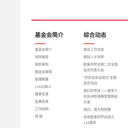
基金会简介
综合动态
基金会简介
我会工作动态
领导致辞
国际人才培养
组织架构
欧美同学会第二次全国
会员代表大会
基金会章程
“历史会永远铭记”主题
管理制度
宣传活动
LOGO释义
我们的责任——留学人
理事名录
员反间防谍典型案例启
监事名录
示录
工作机构
海归，我为你骄傲
视 频
庆祝欧美同学会成立
110周年